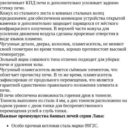
увеличивает КПД печи и дополнительно усиливает заднюю
стенку печи.
Кожух из стального листа и кованых стальных колец
предназначен для обеспечения конвекции устройства открытой
каменки и дополнительно защищает парящихся от жёсткого
инфракрасного излучения. В верхней части кожуха для
усиления движения воздуха сделаны прорезные отверстия в
виде языков пламени.
Чугунные детали, дверка, колосник, пламегаситель, не меняют
своей геометрии во время топки, хорошо противостоят высокой
температуре.
Зольный ящик совкового типа отлично подходит для уборки
печи и удаления золы.
Чугунный пламегаситель является съёмным элементом, что
облегчает прочистку печи. В то же время, пламегаситель
зафиксирован от продольного перемещения, что является
гарантией единственно правильного положения элемента в
печи.
В печи обеспечена возможность горения дров в тоннеле.
Тоннель выполнен из стали 4 мм, а дно тоннеля расположено на
одном уровне с дном топки для беспрепятственного
перемещения углей в глубь топки.
Важные преимущества банных печей серии Лава:
Особо прочная котловая сталь марки 09Г2С.