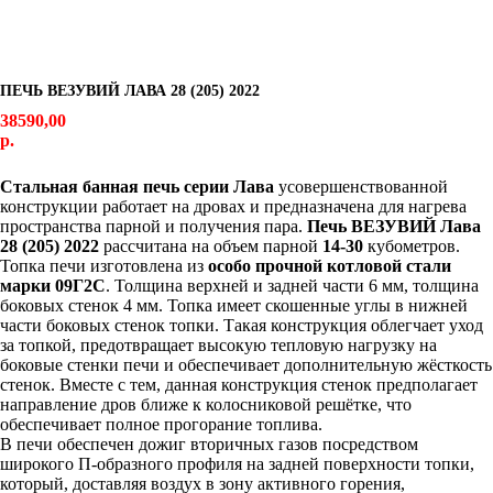
ПЕЧЬ ВЕЗУВИЙ ЛАВА 28 (205) 2022
38590,00
р.
Узнать наличие и сроки поставки
Стальная банная печь серии Лава
усовершенствованной
конструкции работает на дровах и предназначена для нагрева
пространства парной и получения пара.
Печь ВЕЗУВИЙ Лава
28 (205) 2022
рассчитана на объем парной
14-30
кубометров.
Топка печи изготовлена из
особо прочной котловой стали
марки 09Г2С
. Толщина верхней и задней части 6 мм, толщина
боковых стенок 4 мм. Топка имеет скошенные углы в нижней
части боковых стенок топки. Такая конструкция облегчает уход
за топкой, предотвращает высокую тепловую нагрузку на
боковые стенки печи и обеспечивает дополнительную жёсткость
стенок. Вместе с тем, данная конструкция стенок предполагает
направление дров ближе к колосниковой решётке, что
обеспечивает полное прогорание топлива.
В печи обеспечен дожиг вторичных газов посредством
широкого П-образного профиля на задней поверхности топки,
который, доставляя воздух в зону активного горения,