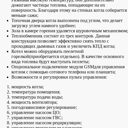
дожигают частицы топлива, попадающие на их
поверхность. Благодаря этому на стенках котла собирается
меньше сажи;
Топочная дверца котла выполнена под углом, что делает
загрузку углем намного удобнее;
Зола в камере горения удаляется шуровочным механизмом;
Теплообменник состоит из трех контуров. Данная
конструкция позволяет эффективно снять тепло с
проходящих дымовых газов и увеличить КПД котла;
Котел можно оборудовать пеелетной
горелкой(приобретается отдельно). В качестве основного
вида топлива будут выступать пеллеты;
Опциональное подключение модуля GSMдля управления
котлом с помощью сотового телефона или планшета;
Возможности и регулировки пульта управления:
мощность котла;
температура помещения;
температура подачи воды;
мощность вентилятора;
погодозависимое регулирование;
управление насосом ЦО;
управление насосом ГВС;
управление насосом рециркуляции;
управление трехходовым клапаном;