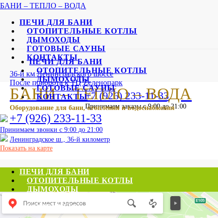
БАНИ – ТЕПЛО – ВОДА
ПЕЧИ ДЛЯ БАНИ
ОТОПИТЕЛЬНЫЕ КОТЛЫ
ДЫМОХОДЫ
ГОТОВЫЕ САУНЫ
КОНТАКТЫ
ПЕЧИ ДЛЯ БАНИ
ОТОПИТЕЛЬНЫЕ КОТЛЫ
36-й км Ленинградского шоссе
ДЫМОХОДЫ
После поворота к ТЦ Zеленопарк
БАНИ – ТЕПЛО – ВОДА
ГОТОВЫЕ САУНЫ
+7 (926) 233-11-33
КОНТАКТЫ
Принимаем заказы с 9:00 до 21:00
Оборудование для бани, отопления и водоснабжения
+7 (926) 233-11-33
Принимаем звонки с 9:00 до 21:00
Ленинградское ш., 36-й километр
Показать на карте
ПЕЧИ ДЛЯ БАНИ
ОТОПИТЕЛЬНЫЕ КОТЛЫ
ДЫМОХОДЫ
ГОТОВЫЕ САУНЫ
КОНТАКТЫ