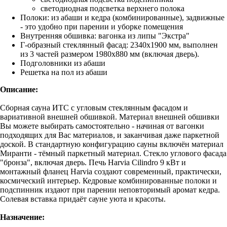
светодиодная подсветка верхнего полока
Полоки: из абаши и кедра (комбинированные), задвижные
- это удобно при парении и уборке помещения
Внутренняя обшивка: вагонка из липы "Экстра"
Г-образный стеклянный фасад: 2340х1900 мм, выполнен
из 3 частей размером 1980х880 мм (включая дверь).
Подголовники из абаши
Решетка на пол из абаши
Описание:
Сборная сауна ИТС с угловым стеклянным фасадом и
вариативной внешней обшивкой. Материал внешней обшивки
Вы можете выбирать самостоятельно - начиная от вагонки
подходящих для Вас материалов, и заканчивая даже паркетной
доской. В стандартную конфигурацию сауны включён материал
Миранти - тёмный паркетный материал. Стекло углового фасада
"бронза", включая дверь. Печь Harvia Cilindro 9 кВт и
монтажный фланец Harvia создают современный, практически,
космический интерьер. Кедровые комбинированные полоки и
подспинник издают при парении неповторимый аромат кедра.
Солевая вставка придаёт сауне уюта и красоты.
Назначение: