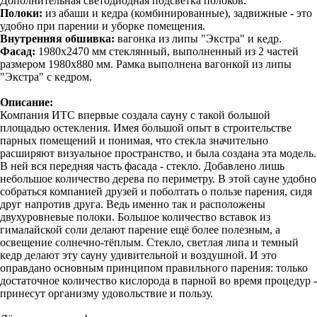
Дополнительная светодиодная подсветка полоков.
Полоки:
из абаши и кедра (комбинированные), задвижные - это
удобно при парении и уборке помещения.
Внутренняя обшивка:
вагонка из липы "Экстра" и кедр.
Фасад:
1980х2470 мм стеклянный, выполненный из 2 частей
размером 1980х880 мм. Рамка выполнена вагонкой из липы
"Экстра" с кедром.
Описание:
Компания ИТС впервые создала сауну с такой большой
площадью остекления. Имея большой опыт в строительстве
парных помещений и понимая, что стекла значительно
расширяют визуальное пространство, и была создана эта модель.
В ней вся передняя часть фасада - стекло. Добавлено лишь
небольшое количество дерева по периметру. В этой сауне удобно
собраться компанией друзей и поболтать о пользе парения, сидя
друг напротив друга. Ведь именно так и расположены
двухуровневые полоки. Большое количество вставок из
гималайской соли делают парение ещё более полезным, а
освещение солнечно-тёплым. Стекло, светлая липа и темный
кедр делают эту сауну удивительной и воздушной. И это
оправдано основным принципом правильного парения: только
достаточное количество кислорода в парной во время процедур -
принесут организму удовольствие и пользу.