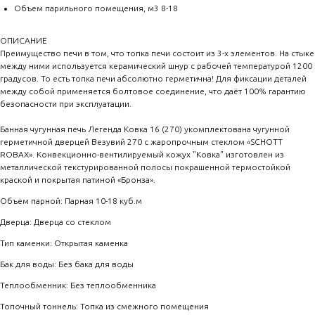
Объем парильного помещения, м3 8-18
ОПИСАНИЕ
Преимущество печи в том, что топка печи состоит из 3-х элементов. На стыке
между ними используется керамический шнур с рабочей температурой 1200
градусов. То есть топка печи абсолютно герметична! Для фиксации деталей
между собой применяется болтовое соединение, что даёт 100% гарантию
безопасности при эксплуатации.
Банная чугунная печь Легенда Ковка 16 (270) укомплектована чугунной
герметичной дверцей Везувий 270 с жаропрочным стеклом «SCHOTT
ROBAX». Конвекционно-вентилируемый кожух "Ковка" изготовлен из
металлической текстурированной полосы покрашенной термостойкой
краской и покрытая патиной «Бронза».
Объем парной: Парная 10-18 куб.м
Дверца: Дверца со стеклом
Тип каменки: Открытая каменка
Бак для воды: Без бака для воды
Теплообменник: Без теплообменника
Топочный тоннель: Топка из смежного помещения