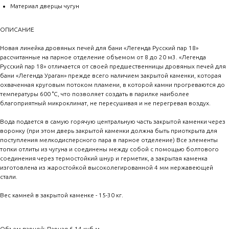
Материал дверцы чугун
ОПИСАНИЕ
Новая линейка дровяных печей для бани «Легенда Русский пар 18»
рассчитанные на парное отделение объемом от 8 до 20 м3. «Легенда
Русский пар 18» отличается от своей предшественницы дровяных печей для
бани «Легенда Ураган» прежде всего наличием закрытой каменки, которая
охваченная круговым потоком пламени, в которой камни прогреваются до
температуры 600 °С, что позволяет создать в парилке наиболее
благоприятный микроклимат, не пересушивая и не перегревая воздух.
Вода подается в самую горячую центральную часть закрытой каменки через
воронку (при этом дверь закрытой каменки должна быть приоткрыта для
поступления мелкодисперсного пара в парное отделение) Все элементы
топки отлиты из чугуна и соединены между собой с помощью болтового
соединения через термостойкий шнур и герметик, а закрытая каменка
изготовлена из жаростойкой высоколегированной 4 мм нержавеющей
стали.
Вес камней в закрытой каменке - 15-30 кг.
Объем парной: Парная 6-14 куб.м