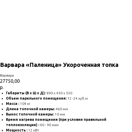
Варвара «Паленица» Укороченная топка
Варвара
27750,00
р.
Габариты (В х Ш х Д):
890 х 450 х 530
Объем парильного помещения:
12 -24 куб.м
Масса :
109 кг
Длина топочной камеры:
460 мм
Вынос топочной камеры:
10 мм
Время нагрева помещения (при условии правильной
теплоизоляции) :
60 - 90 мин
Мощность :
12 кВт