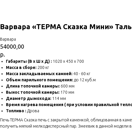
Варвара «ТЕРМА Сказка Мини» Тал
Варвара
54000,00
р.
Габариты (В х Ш х Д) :
1020 х 450 х 700
Масса в сборе:
200 кг
Масса закладываемых камней:
40 - 60 кг
Объем парильного помещения:
до 12 куб.м
Длина топочной камеры:
600 мм
Вынос топочной камеры:
170 мм
Диаметр дымохода:
114 мм
Время нагрева помещения ( при условии правильной тепло
Топливо :
Дрова
Печь ТЕРМА Сказка печь с закрытой каменкой, облицованная в кам
получить мягкий мелкодисперсный пар. Змеевик в данной модели 