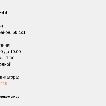
1-33
-н
район, 56-1с1
зина:
00 до 19:00
до 17:00
одной
вигатора:
4419
еском лице