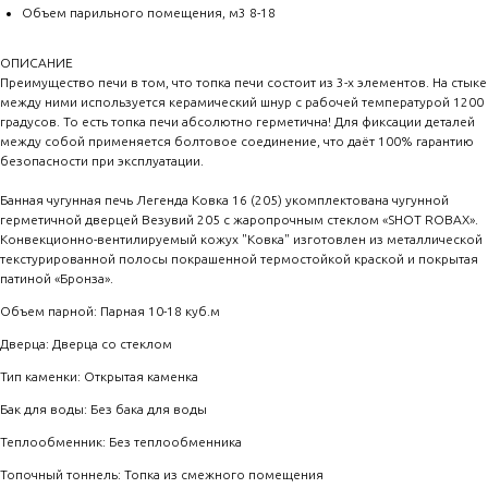
Объем парильного помещения, м3 8-18
ОПИСАНИЕ
Преимущество печи в том, что топка печи состоит из 3-х элементов. На стыке
между ними используется керамический шнур с рабочей температурой 1200
градусов. То есть топка печи абсолютно герметична! Для фиксации деталей
между собой применяется болтовое соединение, что даёт 100% гарантию
безопасности при эксплуатации.
Банная чугунная печь Легенда Ковка 16 (205) укомплектована чугунной
герметичной дверцей Везувий 205 с жаропрочным стеклом «SHOT ROBAX».
Конвекционно-вентилируемый кожух "Ковка" изготовлен из металлической
текстурированной полосы покрашенной термостойкой краской и покрытая
патиной «Бронза».
Объем парной: Парная 10-18 куб.м
Дверца: Дверца со стеклом
Тип каменки: Открытая каменка
Бак для воды: Без бака для воды
Теплообменник: Без теплообменника
Топочный тоннель: Топка из смежного помещения