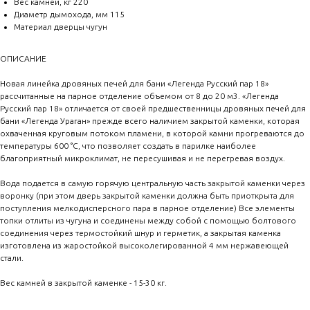
Вес камней, кг 220
Диаметр дымохода, мм 115
Материал дверцы чугун
ОПИСАНИЕ
Новая линейка дровяных печей для бани «Легенда Русский пар 18»
рассчитанные на парное отделение объемом от 8 до 20 м3. «Легенда
Русский пар 18» отличается от своей предшественницы дровяных печей для
бани «Легенда Ураган» прежде всего наличием закрытой каменки, которая
охваченная круговым потоком пламени, в которой камни прогреваются до
температуры 600 °С, что позволяет создать в парилке наиболее
благоприятный микроклимат, не пересушивая и не перегревая воздух.
Вода подается в самую горячую центральную часть закрытой каменки через
воронку (при этом дверь закрытой каменки должна быть приоткрыта для
поступления мелкодисперсного пара в парное отделение) Все элементы
топки отлиты из чугуна и соединены между собой с помощью болтового
соединения через термостойкий шнур и герметик, а закрытая каменка
изготовлена из жаростойкой высоколегированной 4 мм нержавеющей
стали.
Вес камней в закрытой каменке - 15-30 кг.