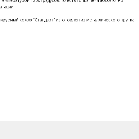
 температурой 1200 градусов. То есть топка печи абсолютно
атации.
илируемый кожух "Стандарт" изготовлен из металлического прутка