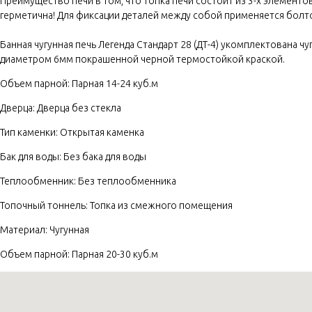
Преимущество печи в том, что топка печи состоит из 3-х элементо
герметична! Для фиксации деталей между собой применяется болто
Банная чугунная печь Легенда Стандарт 28 (ДТ-4) укомплектована 
диаметром 6мм покрашенной черной термостойкой краской.
Объем парной: Парная 14-24 куб.м
Дверца: Дверца без стекла
Тип каменки: Открытая каменка
Бак для воды: Без бака для воды
Теплообменник: Без теплообменника
Топочный тоннель: Топка из смежного помещения
Материал: Чугунная
Объем парной: Парная 20-30 куб.м