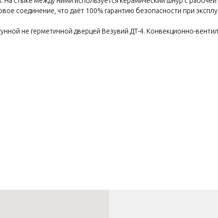
в. На стыке между ними используется керамический шнур с рабочей
вое соединение, что даёт 100% гарантию безопасности при эксплу
чугунной не герметичной дверцей Везувий ДТ-4. Конвекционно-вент