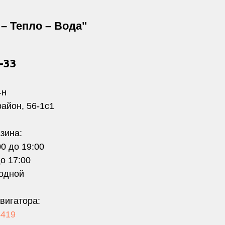
– Тепло – Вода"
1-33
-н
район, 56-1с1
зина:
00 до 19:00
до 17:00
одной
вигатора:
4419